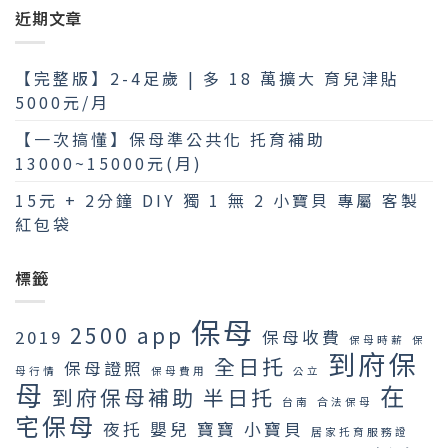
近期文章
【完整版】2-4足歲 | 多 18 萬擴大 育兒津貼
5000元/月
【一次搞懂】保母準公共化 托育補助
13000~15000元(月)
15元 + 2分鐘 DIY 獨 1 無 2 小寶貝 專屬 客製
紅包袋
標籤
保母
2500
app
2019
保母收費
保母時薪
保
到府保
全日托
保母證照
母行情
保母費用
公立
母
在
到府保母補助
半日托
台南
合法保母
宅保母
夜托
嬰兒
寶寶
小寶貝
居家托育服務證