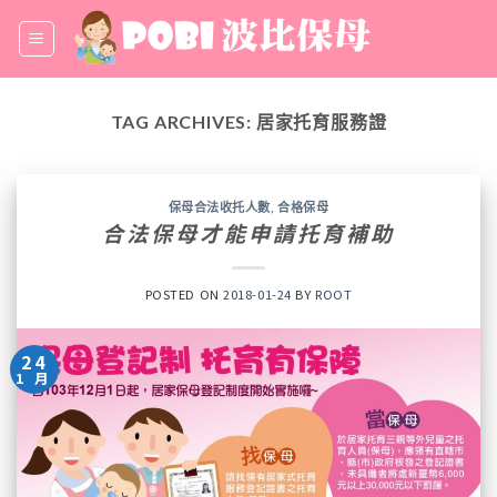
Skip
to
content
TAG ARCHIVES:
居家托育服務證
保母合法收托人數
,
合格保母
合法保母才能申請托育補助
POSTED ON
2018-01-24
BY
ROOT
24
1 月