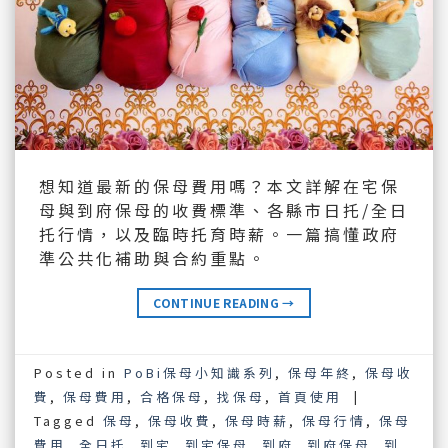
想知道最新的保母費用嗎？本文詳解在宅保
母與到府保母的收費標準、各縣市日托/全日
托行情，以及臨時托育時薪。一篇搞懂政府
準公共化補助與合約重點。
CONTINUE READING
→
Posted in
PoBi保母小知識系列
,
保母年終
,
保母收
費
,
保母費用
,
合格保母
,
找保母
,
首頁使用
|
Tagged
保母
,
保母收費
,
保母時薪
,
保母行情
,
保母
費用
,
全日托
,
到宅
,
到宅保母
,
到府
,
到府保母
,
到