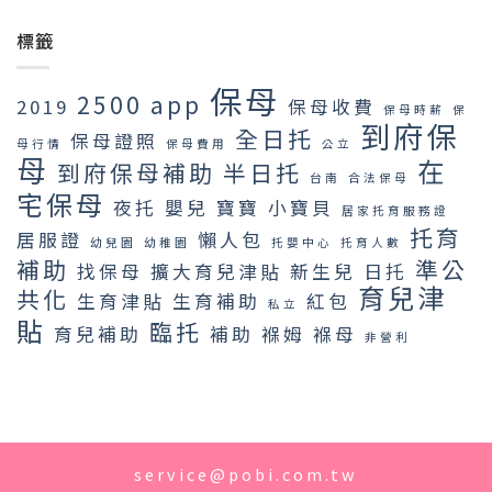
標籤
保母
2500
app
2019
保母收費
保母時薪
保
到府保
全日托
保母證照
母行情
保母費用
公立
母
在
到府保母補助
半日托
台南
合法保母
宅保母
夜托
嬰兒
寶寶
小寶貝
居家托育服務證
托育
居服證
懶人包
幼兒園
幼稚園
托嬰中心
托育人數
補助
準公
找保母
擴大育兒津貼
新生兒
日托
育兒津
共化
生育津貼
生育補助
紅包
私立
貼
臨托
育兒補助
補助
褓姆
褓母
非營利
service@pobi.com.tw