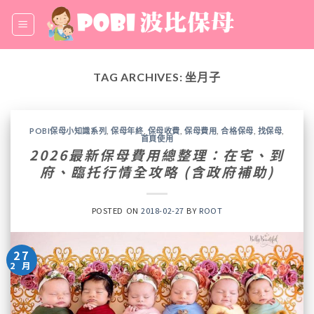
Skip
to
content
TAG ARCHIVES:
坐月子
POBI保母小知識系列
,
保母年終
,
保母收費
,
保母費用
,
合格保母
,
找保母
,
首頁使用
2026最新保母費用總整理：在宅、到
府、臨托行情全攻略 (含政府補助)
POSTED ON
2018-02-27
BY
ROOT
27
2 月