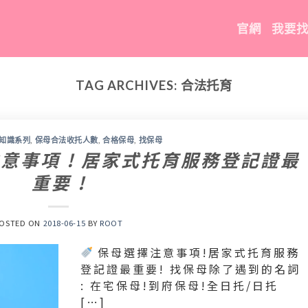
官網
我要
TAG ARCHIVES:
合法托育
小知識系列
,
保母合法收托人數
,
合格保母
,
找保母
意事項 ! 居家式托育服務登記證最
重要 !
OSTED ON
2018-06-15
BY
ROOT
保母選擇注意事項!居家式托育服務
登記證最重要! 找保母除了遇到的名詞
: 在宅保母!到府保母!全日托/日托
[…]