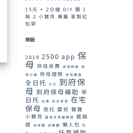
15元 + 2分鐘 DIY 獨 1
無 2 小寶貝 專屬 客製紅
包袋
標籤
保
2500
app
2019
母
保母收費
保母時薪
保
保母證照
母行情
保母費用
到府保
全日托
公立
母
到府保母補助
半
在宅
日托
台南
合法保母
保母
夜托
嬰兒
寶寶
小寶貝
居服
居家托育服務證
證
懶人包
幼兒園
幼稚園
托
托育補助