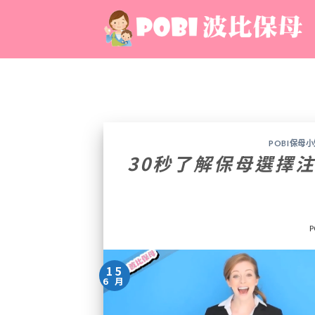
Skip
to
content
POBI保母
30秒了解保母選擇注
P
15
6 月