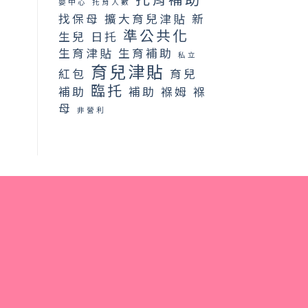
嬰中心
托育人數
找保母
擴大育兒津貼
新
準公共化
生兒
日托
生育津貼
生育補助
私立
育兒津貼
紅包
育兒
臨托
補助
補助
褓姆
褓
母
非營利