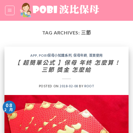
Skip
to
content
TAG ARCHIVES:
三節
APP
,
POBI保母小知識系列
,
保母年終
,
首頁使用
【 超簡單公式 】保母 年終 怎麼算 !
三節 獎金 怎麼給
POSTED ON
2018-02-08
BY
ROOT
08
2 月