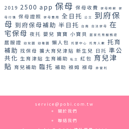
保母
2500
app
2019
保母收費
保母時薪
保
到府保
全日托
保母證照
母行情
保母費用
公立
母
在
到府保母補助
半日托
台南
合法保母
宅保母
夜托
嬰兒
寶寶
小寶貝
居家托育服務證
托育
居服證
懶人包
幼兒園
幼稚園
托嬰中心
托育人數
補助
準公
找保母
擴大育兒津貼
新生兒
日托
育兒津
共化
生育津貼
生育補助
紅包
私立
貼
臨托
育兒補助
補助
褓姆
褓母
非營利
service@pobi.com.tw
關於我們
聯絡我們