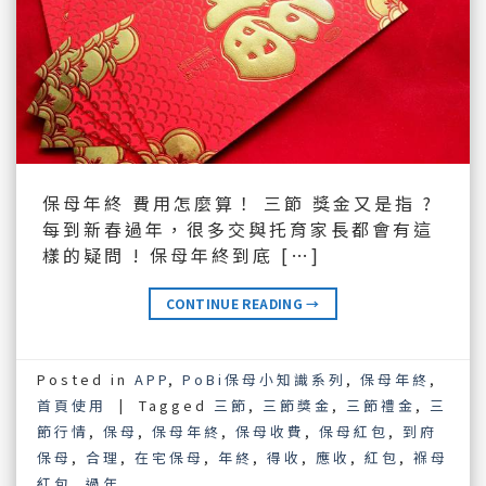
保母年終 費用怎麼算！ 三節 獎金又是指 ?
每到新春過年，很多交與托育家長都會有這
樣的疑問 ! 保母年終到底 […]
CONTINUE READING
→
Posted in
APP
,
PoBi保母小知識系列
,
保母年終
,
首頁使用
|
Tagged
三節
,
三節獎金
,
三節禮金
,
三
節行情
,
保母
,
保母年終
,
保母收費
,
保母紅包
,
到府
保母
,
合理
,
在宅保母
,
年終
,
得收
,
應收
,
紅包
,
褓母
紅包
,
過年